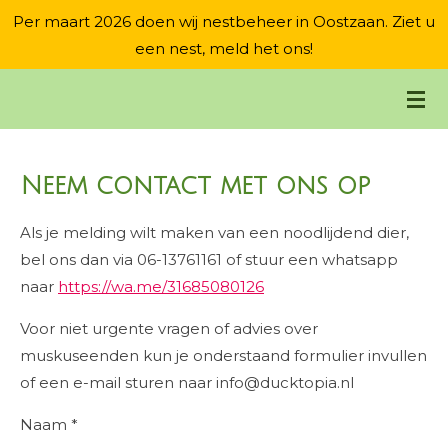
Per maart 2026 doen wij nestbeheer in Oostzaan. Ziet u
Ga
een nest, meld het ons!
direct
naar
de
hoofdinhoud
Neem contact met ons op
Als je melding wilt maken van een noodlijdend dier,
bel ons dan via 06-13761161 of stuur een whatsapp
naar
https://wa.me/31685080126
Voor niet urgente vragen of advies over
muskuseenden kun je onderstaand formulier invullen
of een e-mail sturen naar info@ducktopia.nl
Naam *