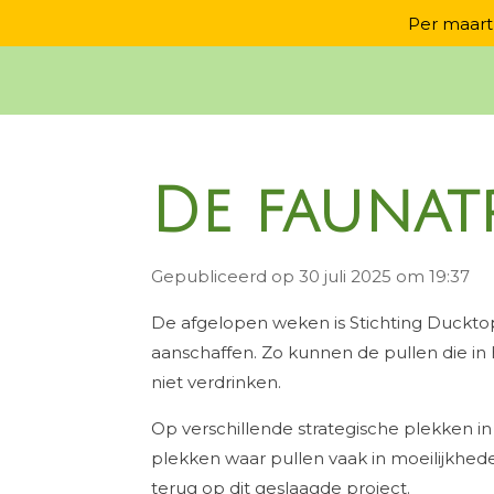
Per maart 
Ga
direct
naar
de
hoofdinhoud
De faunatr
Gepubliceerd op 30 juli 2025 om 19:37
De afgelopen weken is Stichting Duckto
aanschaffen. Zo kunnen de pullen die in
niet verdrinken.
Op verschillende strategische plekken i
plekken waar pullen vaak in moeilijkhede
terug op dit geslaagde project.