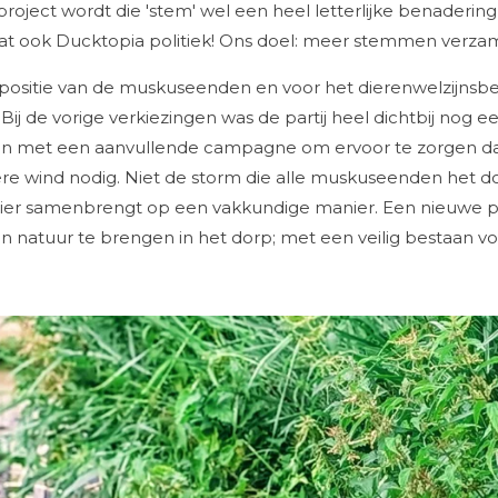
ject wordt die 'stem' wel een heel letterlijke benaderi
t ook Ducktopia politiek! Ons doel: meer stemmen verzam
positie van de muskuseenden en voor het dierenwelzijnsb
 Bij de vorige verkiezingen was de partij heel dichtbij nog 
n met een aanvullende campagne om ervoor te zorgen dat 
re wind nodig. Niet de storm die alle muskuseenden het dor
 dier samenbrengt op een vakkundige manier. Een nieuwe po
en natuur te brengen in het dorp; met een veilig bestaan 