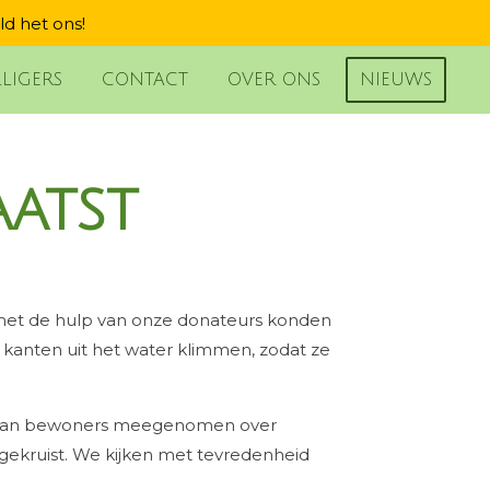
ld het ons!
LLIGERS
CONTACT
OVER ONS
NIEUWS
aatst
 met de hulp van onze donateurs konden
 kanten uit het water klimmen, zodat ze
tips van bewoners meegenomen over
ngekruist. We kijken met tevredenheid