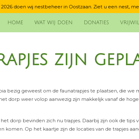
2026 doen wij nestbeheer in Oostzaan. Ziet u een nest, me
HOME
WAT WIJ DOEN
DONATIES
VRIJWI
apjes zijn gepl
pia bezig geweest om de faunatrapjes te plaatsen, die we
 het dorp weer volop aanwezig zijn makkelijk vanaf de hoge
n het dorp bevinden zich nu trapjes. Daarbij zijn ook de 
n komen. Op het kaartje zijn de locaties van de trapjes aa